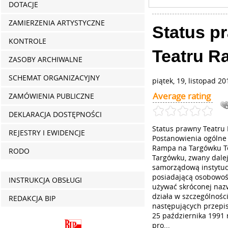
DOTACJE
ZAMIERZENIA ARTYSTYCZNE
Status p
KONTROLE
Teatru R
ZASOBY ARCHIWALNE
SCHEMAT ORGANIZACYJNY
piątek, 19, listopad 20
Average rating
ZAMÓWIENIA PUBLICZNE
DEKLARACJA DOSTĘPNOŚCI
Status prawny Teatru
REJESTRY I EWIDENCJE
Postanowienia ogólne
Rampa na Targówku T
RODO
Targówku, zwany dalej 
samorządową instytuc
posiadającą osobowoś
INSTRUKCJA OBSŁUGI
używać skróconej nazw
działa w szczególnośc
REDAKCJA BIP
następujących przepi
25 października 1991 
pro...