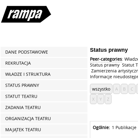
Status prawny
DANE PODSTAWOWE
Peer-categories
:
Władze
REKRUTACJA
Status prawny
Statut 
Zamierzenia artystycz
WŁADZE I STRUKTURA
Informacje nieudostęp
STATUS PRAWNY
wszystko
A
B
C
STATUT TEATRU
X
Y
Z
ZADANIA TEATRU
ORGANIZACJA TEATRU
Ogólnie:
1 Publikacje
MAJĄTEK TEATRU